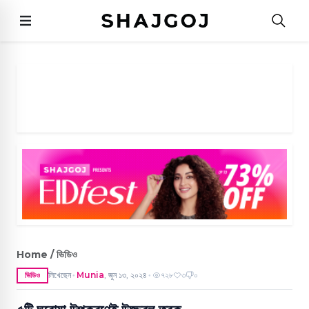
Home / ভিডিও
লিখেছেন
Munia
,
জুন ১৩, ২০২৪
৭২৮
৩
০
ভিডিও
●
●