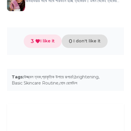
আবহাওয়ার সাথে সাথে পরিবর্তন হচ্ছে ত্বকেরও। এখন থেকেই ত্বকের
খুঁটিনাটি যত্ন নিলে সারা শীতে থ...
3
0
I like it
I don't like it
Tags:
উজ্জ্বল ত্বক
,
প্রাকৃতিক উপায়ে রূপচর্চা
,
brightening
,
Basic Skincare Routine
,
হোম রেমেডিস