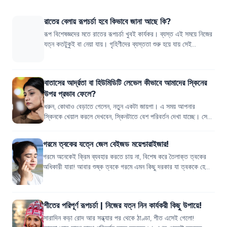
রাতের বেলায় রূপচর্চা হবে কিভাবে জানা আছে কি?
রূপ বিশেষজ্ঞদের মতে রাতের রূপচর্চা খুবই কার্যকর। ব্যস্ত এই সময়ে নিজের
যত্ন কতটুকুই বা নেয়া যায়। গৃহিণীদের ব্যস্ততা শুরু হয়ে যায় সেই
সাতসকালেই। আর কর্ম...
বাতাসের আর্দ্রতা বা হিউমিডিটি লেভেল কীভাবে আমাদের স্কিনের
উপর প্রভাব ফেলে?
ধরুন, কোথাও বেড়াতে গেলেন, নতুন একটা জায়গা। এ সময় আপনার
স্কিনকে খেয়াল করলে দেখবেন, স্কিনটাতে বেশ পরিবর্তন দেখা যাচ্ছে। সেটা
হতে পারে স্কিন রুক্ষ হয়...
গরমে ত্বকের যত্নে জেল বেইজড ময়েশ্চারাইজার!
গরমে অনেকেই ক্রিম ব্যবহার করতে চায় না, বিশেষ করে তৈলাক্ত ত্বকের
অধিকারী যারা! আবার শুষ্ক ত্বকে গরমে এমন কিছু দরকার যা ত্বককে হেভি
ফিল দেয় না আর ত্বকে...
শীতের পরিপূর্ণ রূপচর্চা | নিজের যত্ন নিন কার্যকরী কিছু উপায়ে!
সারাদিন কড়া রোদ আর সন্ধ্যার পর থেকে ঠাণ্ডা, শীত এসেই গেলো!