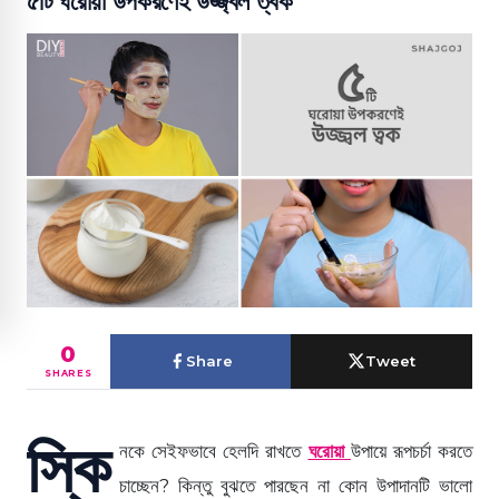
৫টি ঘরোয়া উপকরণেই উজ্জ্বল ত্বক
0
Share
Tweet
SHARES
স্কি
নকে সেইফভাবে হেলদি রাখতে
ঘরোয়া
উপায়ে রূপচর্চা করতে
চাচ্ছেন? কিন্তু বুঝতে পারছেন না কোন উপাদানটি ভালো