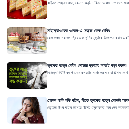
বাড়িতে মেহমান এলে, কোনো অনুষ্ঠান কিংবা ঘরোয়া দাওয়াতে 
মাইক্রোওয়েভ ওভেন-এ সহজে কেক বেকিং
কেক হচ্ছে সকলের প্রিয় এবং খুশির মুহূর্তকে উদযাপন করার 
ত্বকের যত্নে বেকিং সোডার ব্যবহার আজই বন্ধ করুন!
বিভিন্ন বিউটি ব্লগে এখন রূপচর্চার নানারকম ঘরোয়া টিপস দেখে
লোশন নাকি বডি বাটার, শীতে ত্বকের যত্নে কোনটা আপ
ব্রেডের উপর বাটার মাখিয়ে ঝটপট ব্রেকফাস্ট করে নেন অনেকেই