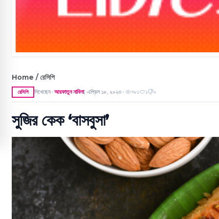
Home / রেসিপি
লিখেছেন
আরফাতুন নাবিলা
,
এপ্রিল ১৮, ২০২৩
৭৮১
১
০
রেসিপি
●
●
সুজির কেক ‘বাসবুসা’