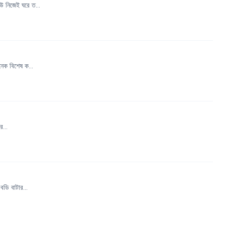
উ নিজেই ঘরে ত...
েক বিশেষ ক...
র...
ডি বাটার...