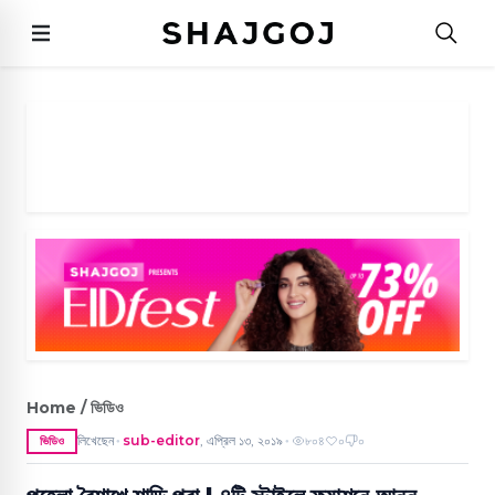
Home / ভিডিও
লিখেছেন
sub-editor
,
এপ্রিল ১৩, ২০১৯
৮০৪
০
০
ভিডিও
●
●