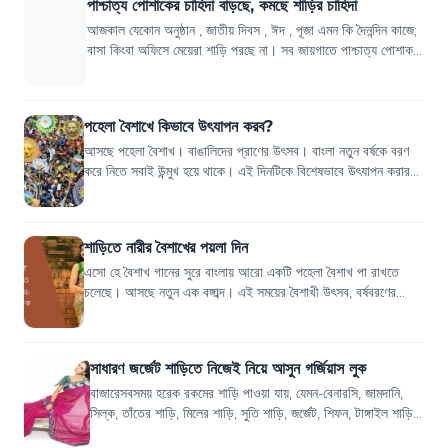
পাশ্চাত্য পোশাকের চাহিদা বাড়ছে, কমছে শাড়ির চাহিদা
আজকাল যেকোন অনুষ্ঠান , জাতীয় দিবস , ঈদ , পূজা এমন কি দৈনন্দিন কাজে;
বাসা কিংবা অফিসে মেয়েরা শাড়ি পরছে না। সব জায়গাতে পাশ্চাত্য পোশাক
বেছে নিচ্ছেন নারী...
পহেলা বৈশাখে কিভাবে উৎযাপন করব?
আসছে পহেলা বৈশাখ। বাঙালিদের প্রাণের উৎসব। বাংলা নতুন বর্ষকে বরণ
করে নিতে সবাই উন্মুখ হয়ে থাকে। এই দিনটিকে বিশেষভাবে উৎযাপন করার
জন্য সবাই নিজের মতো কর...
শাড়িতে নারীর বৈশাখের পয়লা দিন
এসো হে বৈশাখ গানের সুরে বাংলায় আরো একটি পহেলা বৈশাখ পা রাখতে
চলেছে। আসছে নতুন এক বঙ্গাব্দ। এই সময়ের বৈশাখী উৎসব, বর্ষবরণের
আয়োজন খুব মেকি লাগে, সবকিছু...
সাধারণ জর্জেট শাড়িতে নিজেই নিয়ে আসুন গর্জিয়াস লুক
বাজারেসবসময় হরেক রকমের শাড়ি পাওয়া যায়, যেমন-বেনারসি, জামদানি,
সিল্ক, তাঁতের শাড়ি, মিলের শাড়ি, সুতি শাড়ি, জর্জেট, শিফন, টাঙ্গাইল শাড়ি,
পাবনার শাড়...