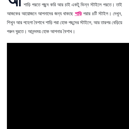
শাড়ি পরতে পছন্দ করি আর চাই একটু ভিন্ন স্টাইলে পরতে। তাই
আজকের আয়োজনে আপনাদের জন্য থাকছে
শাড়ি
পরার ৪টি স্টাইল। দেখুন,
শিখুন আর পহেলা বৈশাখে শাড়ি পরা হোক পছন্দের স্টাইলে, আর তারপর বেড়িয়ে
পরুন ঘুরতে। আনন্দময় হোক আপনার বৈশাখ।