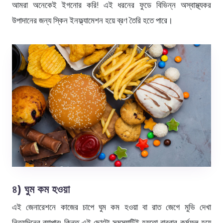
আমরা অনেকেই ইগনোর করি! এই ধরনের ফুডে বিভিন্ন অস্বাস্থ্যকর
উপাদানের জন্য স্কিন ইনফ্ল্যামেশন হয়ে ব্রণ তৈরি হতে পারে।
৪) ঘুম কম হওয়া
এই জেনারেশনে কাজের চাপে ঘুম কম হওয়া বা রাত জেগে মুভি দেখা
নিত্যদিনের ব্যাপার৷ কিন্তু এই ছোটো সমস্যাটিই হয়তো বারবার কর্মফল হয়ে