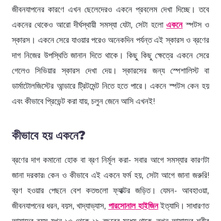
জীবনযাপনের কারণে এখন ছেলেদেরও একনে প্রবলেম দেখা দিচ্ছে। তবে
একনের থেকেও আরো দীর্ঘস্থায়ী সমস্যা যেটা, সেটা হলো
একনে
স্পটস ও
স্কারস। একনে সেরে যাওয়ার পরেও অনেকদিন পর্যন্ত এই স্কারস ও ব্রণের
দাগ নিজের উপস্থিতি জানান দিতে থাকে। কিছু কিছু ক্ষেত্রে একনে সেরে
গেলেও সিভিয়ার স্কারস দেখা দেয়। স্কারসের জন্য স্পেশালিস্ট বা
ডার্মাটোলজিস্টের আন্ডারে ট্রিটমেন্ট নিতে হতে পারে। একনে স্পটস কেন হয়
এবং কীভাবে প্রিভেন্ট করা যায়, চলুন জেনে আসি এখনই!
কীভাবে হয় একনে?
ব্রণের দাগ কমানো হোক বা ব্রণ নির্মূল করা- সবার আগে সমস্যার কারণটা
জানা দরকার৷ কেন ও কীভাবে এই একনে ফর্ম হয়, সেটা আগে জানা জরুরি!
ব্রণ হওয়ার পেছনে বেশ কতগুলো ফ্যাক্টর জড়িত। যেমন- আবহাওয়া,
জীবনযাপনের ধরন, বয়স, খাদ্যাভ্যাস,
পারসোনাল হাইজিন
ইত্যাদি। সাধারণত
আমাদের বয়স যখন ১৩ থেকে ১৯ বছরের মধ্যে থাকে, তখন আমাদের শরীর