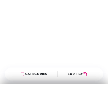
CATEGORIES
SORT BY
Select Category
Sort Posts
Latest First