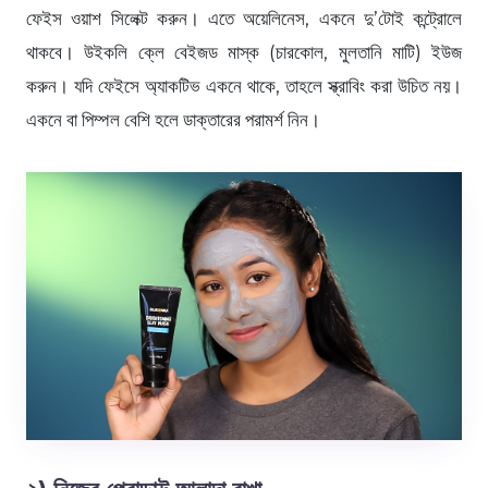
ফেইস ওয়াশ সিলেক্ট করুন। এতে অয়েলিনেস, একনে দু’টোই কন্ট্রোলে
থাকবে। উইকলি ক্লে বেইজড মাস্ক (চারকোল, মুলতানি মাটি) ইউজ
করুন। যদি ফেইসে অ্যাকটিভ একনে থাকে, তাহলে স্ক্রাবিং করা উচিত নয়।
একনে বা পিম্পল বেশি হলে ডাক্তারের পরামর্শ নিন।