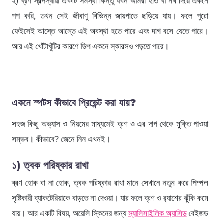
২) ব্রণ স্বল্পস্থায়ী একটি সমস্যা কিন্তু যখন আমরা হাত বা নখ দিয়ে একনে
পপ করি, তখন সেই জীবাণু বিভিন্ন জায়গাতে ছড়িয়ে যায়। ফলে পুরো
ফেইসেই আস্তে আস্তে এই অবস্থা হতে পারে এবং দাগ বসে যেতে পারে।
আর এই খোঁটাখুঁটির কারণে ডিপ একনে স্কারসও পড়তে পারে।
একনে স্পটস কীভাবে প্রিভেন্ট করা যায়?
সহজ কিছু অভ্যাস ও নিয়মের মাধ্যমেই ব্রণ ও এর দাগ থেকে মুক্তি পাওয়া
সম্ভব। কীভাবে? জেনে নিন এখনই।
১) ত্বক পরিষ্কার রাখা
ব্রণ হোক বা না হোক, ত্বক পরিষ্কার রাখা মানে সেখানে নতুন করে পিম্পল
সৃষ্টিকারী ব্যাকটেরিয়াকে বাড়তে না দেওয়া। যার ফলে ব্রণ ও র‍্যাশের ঝুঁকি কমে
যায়। আর একটি বিষয়, অয়েলি স্কিনের জন্য
স্যালিসাইলিক অ্যাসিড
বেইজড