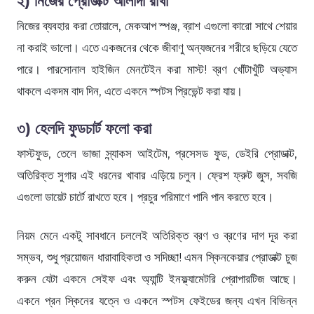
২) নিজের প্রোডাক্ট আলাদা রাখা
নিজের ব্যবহার করা তোয়ালে, মেকআপ স্পঞ্জ, ব্রাশ এগুলো কারো সাথে শেয়ার
না করাই ভালো। এতে একজনের থেকে জীবাণু অন্যজনের শরীরে ছড়িয়ে যেতে
পারে। পারসোনাল হাইজিন মেনটেইন করা মাস্ট! ব্রণ খোঁটাখুঁটি অভ্যাস
থাকলে একদম বাদ দিন, এতে একনে স্পটস প্রিভেন্ট করা যায়।
৩) হেলদি ফুডচার্ট ফলো করা
ফাস্টফুড, তেলে ভাজা স্ন্যাকস আইটেম, প্রসেসড ফুড, ডেইরি প্রোডাক্ট,
অতিরিক্ত সুগার এই ধরনের খাবার এড়িয়ে চলুন। ফ্রেশ ফ্রুট জুস, সবজি
এগুলো ডায়েট চার্টে রাখতে হবে। প্রচুর পরিমাণে পানি পান করতে হবে।
নিয়ম মেনে একটু সাবধানে চললেই অতিরিক্ত ব্রণ ও ব্রণের দাগ দূর করা
সম্ভব, শুধু প্রয়োজন ধারাবাহিকতা ও সদিচ্ছা! এমন স্কিনকেয়ার প্রোডাক্ট চুজ
করুন যেটা একনে সেইফ এবং অ্যান্টি ইনফ্ল্যামেটরি প্রোপারটিজ আছে।
একনে প্রন স্কিনের যত্নে ও একনে স্পটস ফেইডের জন্য এখন বিভিন্ন