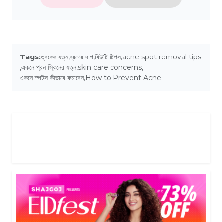
Tags:
ত্বকের যত্ন
,
ব্রণের দাগ
,
বিউটি টিপস
,
acne spot removal tips
,
একনে প্রন স্কিনের যত্ন
,
skin care concerns
,
একনে স্পটস কীভাবে কমাবেন
,
How to Prevent Acne