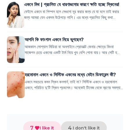
একনে মিথ | প্রচলিত যে ধারণাগুলোর কারণে ক্ষতি হচ্ছে স্কিনের!
ফেইসে একনে বা পিম্পল হলে সেগুলো দূর করার জন্য যে যা বলে তাই করার
জন্য আমরা যেন একদম উঠেপড়ে লাগি। এর মধ্যে প্রচলিত কিছু কথা
আছে। যেমন- 'রাতে ঘুমানোর আগ...
আপনি কি ফাংগাল একনে নিয়ে ভুগছেন?
আজকাল সোশ্যাল মিডিয়া বা অনলাইনে প্রোডাক্ট কেনার ক্ষেত্রে কিংবা
সাজেশন চেয়ে একনের একটি টার্ম নিয়ে খুব বেশি শোনা যায়। আর সেটি হচ্ছে
ফাংগাল একনে। অনেকে ব...
হরমোনাল একনে ও সিস্টিক একনের মধ্যে মেইন ডিফারেন্স কী?
একনে সবচেয়ে কমন স্কিন কনসার্ন, তাই না? সিস্টিক একনে ও হরমোনাল
একনে, পরিচিত দু’টি স্কিন প্রবলেম। অনেকেই টিনেজ থেকে ব্রণের সমস্যায়
ভুগে থাকে। একনের সমস্...
7
4
I like it
I don't like it