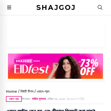
Home / বিউটি টিপস / একনে-প্রন
লিখেছেন
ফারিহা সুলতানা
,
এপ্রিল ২৬, ২০২৩
২৯৯৭
৭
৪
একনে-প্রন
●
●