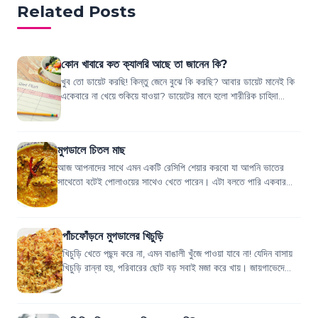
Related Posts
কোন খাবারে কত ক্যালরি আছে তা জানেন কি?
খুব তো ডায়েট করছি! কিন্তু জেনে বুঝে কি করছি? আবার ডায়েট মানেই কি
একেবারে না খেয়ে শুকিয়ে যাওয়া? ডায়েটের মানে হলো শারীরিক চাহিদা
অনুযায়ী পরিমিত খাবার খু...
মুগডালে চিতল মাছ
আজ আপনাদের সাথে এমন একটি রেসিপি শেয়ার করবো যা আপনি ভাতের
সাথেতো বটেই পোলাওয়ের সাথেও খেতে পারেন। এটা বলতে পারি একবার
খাবার পর বারবার খেতে ইচ্ছা করবে। ত...
পাঁচফোঁড়নে মুগডালের খিচুড়ি
খিচুড়ি খেতে পছন্দ করে না, এমন বাঙালী খুঁজে পাওয়া যাবে না! যেদিন বাসায়
খিচুড়ি রান্না হয়, পরিবারের ছোট বড় সবাই মজা করে খায়। জায়গাভেদে
খিচুড়ির বিভিন্ন আ...