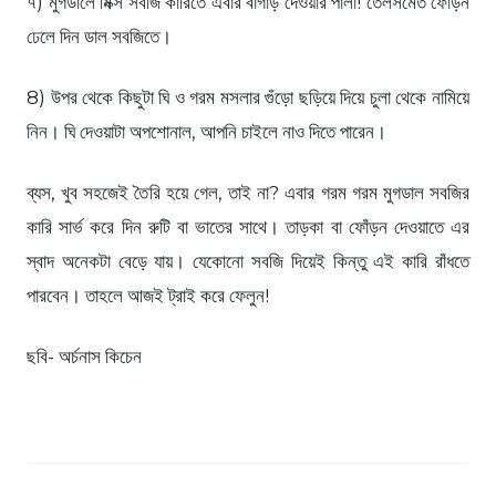
৭) মুগডালে মিক্স সবজি কারিতে এবার বাগাড় দেওয়ার পালা! তেলসমেত ফোঁড়ন
ঢেলে দিন ডাল সবজিতে।
8) উপর থেকে কিছুটা ঘি ও গরম মসলার গুঁড়ো ছড়িয়ে দিয়ে চুলা থেকে নামিয়ে
নিন। ঘি দেওয়াটা অপশোনাল, আপনি চাইলে নাও দিতে পারেন।
ব্যস, খুব সহজেই তৈরি হয়ে গেল, তাই না? এবার গরম গরম মুগডাল সবজির
কারি সার্ভ করে দিন রুটি বা ভাতের সাথে। তাড়কা বা ফোঁড়ন দেওয়াতে এর
স্বাদ অনেকটা বেড়ে যায়। যেকোনো সবজি দিয়েই কিন্তু এই কারি রাঁধতে
পারবেন। তাহলে আজই ট্রাই করে ফেলুন!
ছবি- অর্চনাস কিচেন