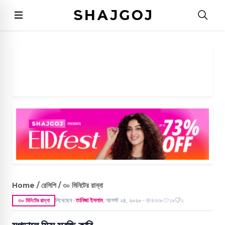
Home / রেসিপি / ৩০ মিনিটের রান্না
লিখেছেন
তানিজা ইসলাম
,
আগস্ট ২৪, ২০২০
৪৩৩৮
১৯
২
৩০ মিনিটের রান্না
●
●