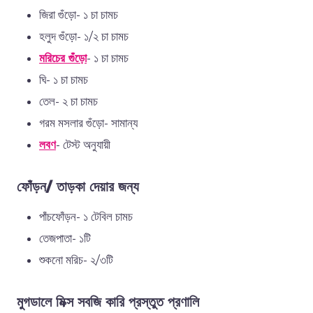
জিরা গুঁড়ো- ১ চা চামচ
হলুদ গুঁড়ো- ১/২ চা চামচ
মরিচের গুঁড়ো
- ১ চা চামচ
ঘি- ১ চা চামচ
তেল- ২ চা চামচ
গরম মসলার গুঁড়ো- সামান্য
লবণ
- টেস্ট অনুযায়ী
ফোঁড়ন/ তাড়কা দেয়ার জন্য
পাঁচফোঁড়ন- ১ টেবিল চামচ
তেজপাতা- ১টি
শুকনো মরিচ- ২/৩টি
মুগডালে মিক্স সবজি কারি প্রস্তুত প্রণালি