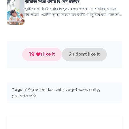
প্রতিদিন শিশুর খাবারে ঘি কেন জরুরি?
প্রাচীনকাল থেকেই খাবারে ঘি ব্যবহার হয়ে আসছে। তবে আজকাল আমরা
বাবা-মায়েরা এতটাই স্বাস্থ্য সচেতন হয়ে উঠেছি যে ফ্যাটের ভয়ে বাচ্চাদের
এই ঘি খাওয়ানো এক প্...
19
2
I like it
I don't like it
Tags:
রেসিপি
,
recipe
,
daal with vegetables curry
,
মুগডালে মিক্স সবজি