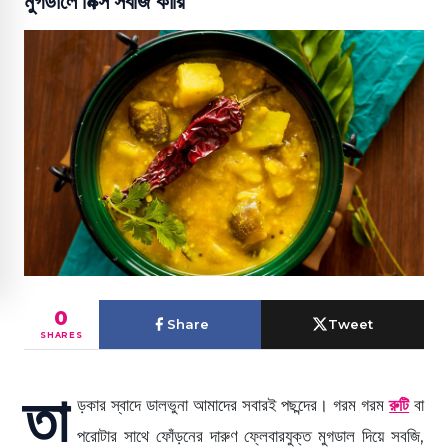
মুগডালে মিক্স সবজি কারি
0
Share
Tweet
SHARES
তা
ড়কার স্বাদে ডালভুনা আমাদের সবারই পছন্দের। গরম গরম
রুটি
বা
পরোটার সাথে ফোঁড়নের দারুণ ফ্লেবারযুক্ত মুগডাল দিয়ে সবজি,