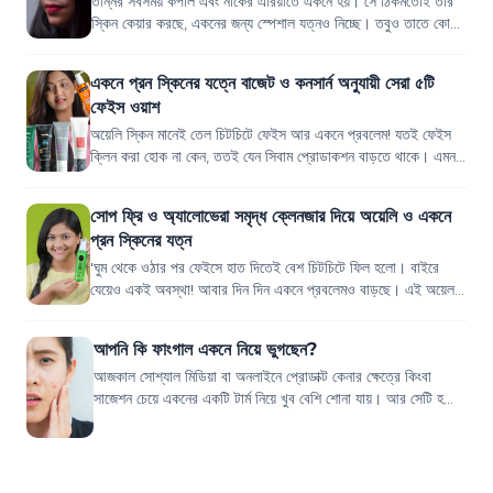
তন্নির সবসময় কপাল এবং নাকের এরিয়াতে একনে হয়। সে ঠিকমতোই তার
স্কিন কেয়ার করছে, একনের জন্য স্পেশাল যত্নও নিচ্ছে। তবুও তাতে কোনো
কিছুই যেন কোনো কাজই হচ্ছ...
একনে প্রন স্কিনের যত্নে বাজেট ও কনসার্ন অনুযায়ী সেরা ৫টি
ফেইস ওয়াশ
অয়েলি স্কিন মানেই তেল চিটচিটে ফেইস আর একনে প্রবলেম! যতই ফেইস
ক্লিন করা হোক না কেন, ততই যেন সিবাম প্রোডাকশন বাড়তে থাকে। এমন
ধরনের স্কিনে কোন ফেইস ওয়াশ...
সোপ ফ্রি ও অ্যালোভেরা সমৃদ্ধ ক্লেনজার দিয়ে অয়েলি ও একনে
প্রন স্কিনের যত্ন
'ঘুম থেকে ওঠার পর ফেইসে হাত দিতেই বেশ চিটচিটে ফিল হলো। বাইরে
যেয়েও একই অবস্থা! আবার দিন দিন একনে প্রবলেমও বাড়ছে। এই অয়েল
আর একনে কি কোনোভাবেই কন্ট্রোল...
আপনি কি ফাংগাল একনে নিয়ে ভুগছেন?
আজকাল সোশ্যাল মিডিয়া বা অনলাইনে প্রোডাক্ট কেনার ক্ষেত্রে কিংবা
সাজেশন চেয়ে একনের একটি টার্ম নিয়ে খুব বেশি শোনা যায়। আর সেটি হচ্ছে
ফাংগাল একনে। অনেকে ব...