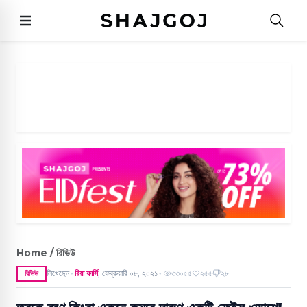
Home / রিভিউ
লিখেছেন
রিয়া ফার্সি
,
ফেব্রুয়ারি ০৮, ২০২১
৩৩০৫৫
২৫৫
২৮
রিভিউ
●
●