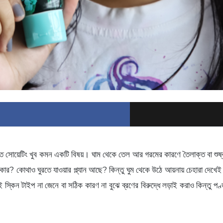
ে সোয়েটিং খুব কমন একটি বিষয়। ঘাম থেকে তেল আর গরমের কারণে তৈলাক্ত বা শুষ্
 দরকার? কোথাও ঘুরতে যাওয়ার প্ল্যান আছে? কিন্তু ঘুম থেকে উঠে আয়নায় চেহারা দেখ
স্কিন টাইপ না জেনে বা সঠিক কারণ না বুঝে ব্রণের বিরুদ্ধে লড়াই করাও কিন্তু পণ্ডশ্