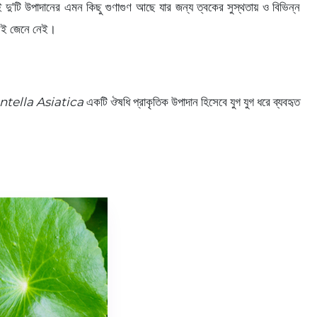
দু'টি উপাদানের এমন কিছু গুণাগুণ আছে যার জন্য ত্বকের সুস্থতায় ও বিভিন্ন
এখনই জেনে নেই।
ntella Asiatica
একটি ঔষধি প্রাকৃতিক উপাদান হিসেবে যুগ যুগ ধরে ব্যবহৃত