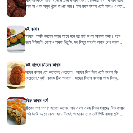
খাদ্যরসিকদের জন্য গরুর মাংসের কাবাব একটি লোভনীয় নাম। কাবাব পছন্দ
করে না এমন মানুষ খুঁজে পাওয়া ভার। নানা রকম কাবাব তৈরি হলেও এখানে
দুই প্রকার আকর্ষণী...
দই কাবাব
‘কাবাব’ নামটি শুনলেই সবার আগে মনে হয় মাছ অথবা মাংসের কথা। গরম
গরম বিরিয়ানি, পোলাও অথবা খিচুড়ি, সব কিছুর সাথেই কাবাব বেশ ভালো
জমে। আবার খাবার শেষে হয়তো...
রুই মাছের ডিমের কাবাব
মাছের কাবাব তো অনেকেই খেয়েছেন। মাছের ডিম দিয়ে তৈরি কাবাব কি
খেয়েছেন? হ্যাঁ, একদম ঠিক শুনছেন। মাছের ডিমের কাবাব! আজ ভিন্ন
স্বাদের রুই মাছের ডিমের কাবাব...
বিফ কাবাব শর্মা
চিকেন শর্মা খাওয়া হয়েছে অনেক! তাই এবার একটু ভিন্ন স্বাদের বিফ কাবাব
শর্মা ট্রাই করলে কেমন হয়? নিজেই আজকের দেয়া রেসিপিটি বাসায় চেষ্টা
করে দেখতে পার...