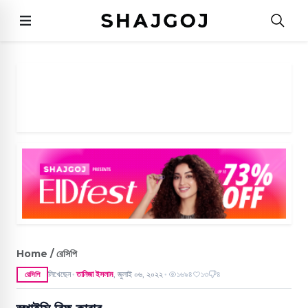
Home / রেসিপি
লিখেছেন
তানিজা ইসলাম
,
জুলাই ০৬, ২০২২
১৬৯৪
১৩
৪
রেসিপি
●
●