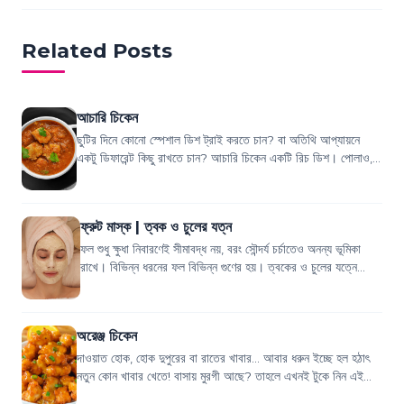
Related Posts
আচারি চিকেন
ছুটির দিনে কোনো স্পেশাল ডিশ ট্রাই করতে চান? বা অতিথি আপ্যায়নে
একটু ডিফারেন্ট কিছু রাখতে চান? আচারি চিকেন একটি রিচ ডিশ। পোলাও,
পরোটা, খিচুড়ি, নানরুটি এ...
ফ্রুট মাস্ক | ত্বক ও চুলের যত্ন
ফল শুধু ক্ষুধা নিবারণেই সীমাবদ্ধ নয়, বরং সৌন্দর্য চর্চাতেও অনন্য ভূমিকা
রাখে। বিভিন্ন ধরনের ফল বিভিন্ন গুণের হয়। ত্বকের ও চুলের যত্নে
ফলের মাস্ক কিন্ত...
অরেঞ্জ চিকেন
দাওয়াত হোক, হোক দুপুরের বা রাতের খাবার... আবার ধরুন ইচ্ছে হল হঠাৎ
নতুন কোন খাবার খেতে! বাসায় মুরগী আছে? তাহলে এখনই টুকে নিন এই
অরেঞ্জ চিকেন রেসিপিটি আ...