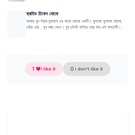
ফ্রাইড চিকেন মোমো
আমার খুব প্রিয় স্ন্যাকস এর মধ্যে মোমো একটি। ফুলকো ফুলকো মোমো,
ধোঁয়া ওঠা... খুব মজা খেতে। খুব চটপট বানিয়ে নেয়া যায় এই নাস্তাটি।
উপকরণ ডো এর জন্য...
1
0
I like it
I don't like it