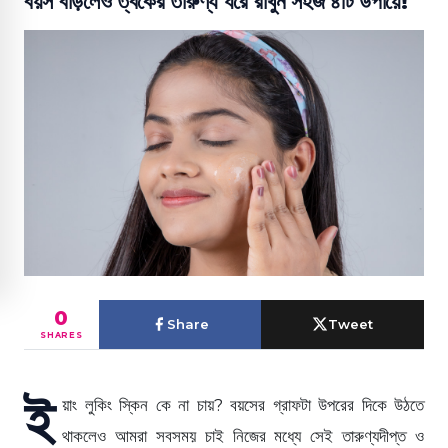
বয়স বাড়লেও ত্বকের তারুণ্য ধরে রাখুন সহজ ৪টি উপায়ে!
0
Share
Tweet
SHARES
ই
য়াং লুকিং স্কিন কে না চায়? বয়সের গ্রাফটা উপরের দিকে উঠতে
থাকলেও আমরা সবসময় চাই নিজের মধ্যে সেই তারুণ্যদীপ্ত ও