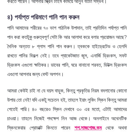
করতে পারেন। আপনার স্ক্রিন টাইম কমিয়ে আনুন যতটা সম্ভব।
৪) পর্যাপ্ত পরিমাণে পানি পান করুন
পানি আমাদের শরীরের ৭০ ভাগ গাঠনিক উপাদান, তাই প্রতিদিন পর্যাপ্ত পানি
পান করা কতটুকু গুরুত্বপূর্ণ সেটা কি আর আলাদা করে বলার প্রয়োজন আছে?
দৈনিক অন্তত ৮ গ্লাস পানি পান করুন। ত্বককে হাইড্রেটেড ও হেলদি
রাখতে পানির বিকল্প নেই। তবে প্যাকেটজাত জুস, এনার্জি ড্রিংকস, সফট
ড্রিংকস এগুলো ক্ষতিকর। ডাবের পানি, ঘরে বানানো শরবত, ডিটক্স ড্রিংকস
এগুলো আপনার জন্য বেস্ট অপশন।
আমরা কেউই চাই না যে বয়স বাড়ুক, কিন্তু প্রকৃতির নিয়ম বদলানোর কোনো
উপায় তো নেই! যদি একটু সচেতন হই, তাহলে ইয়াং লুকিং স্কিন কিন্তু আমরা
পেতেই পারি। ৪০ বছরেও স্কিন দেখাবে ৩০ এর মতো, এটাই আমাদের
চাওয়া। তাহলে নিজেই পদক্ষেপ নিন আজ থেকে। অনলাইনে অথেনটিক
স্কিনকেয়ার প্রোডাক্ট কিনতে পারেন
শপ.সাজগোজ.কম
থেকে অথবা