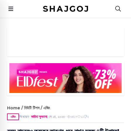
Home / বিউটি টিপস / এজিং
লিখেছেন
ফারিহা সুলতানা
,
মে ১৪, ২০২৩
৩৪১৭
১১
২
এজিং
●
●