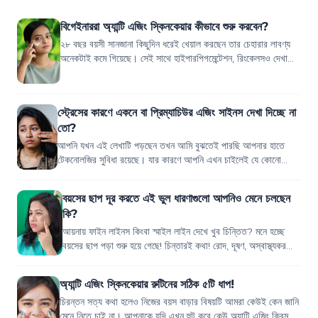
বিগেইনাররা অ্যান্টি এজিং স্কিনকেয়ার কীভাবে শুরু করবেন?
২৮ বছর বয়সী সানজানা কিছুদিন ধরেই খেয়াল করছেন তার চেহারার লাবণ্য
অনেকটাই কমে গিয়েছে। সেই সাথে হাইপারপিগমেন্টেশন, রিংকেলসও দেখা
যাচ্ছে ফেইসে। শুরুতে কিছ...
স্ট্রেসের কারণে একনে বা প্রিম্যাচিউর এজিং সাইনস দেখা দিচ্ছে না
তো?
আপনি যখন এই লেখাটি পড়ছেন তখন আমি বুঝতেই পারছি আপনার হাতে
টেকনোলজির সুবিধা রয়েছে। যার কারণে আপনি এখন চাইলেই যে কোনো
ভিডিও দেখতে পারেন, যে কোনো তথ্য সম্...
বয়সের ছাপ দূর করতে এই ভুল ধারণাগুলো আপনিও মেনে চলছেন
কি?
আয়নায় ফাইন লাইনস কিংবা স্মাইল লাইন দেখে খুব চিন্তিত? মনে হচ্ছে
বয়সের ছাপ পড়া শুরু হয়ে গেছে! চিন্তারই কথা! রোদ, দূষণ, অস্বাস্থ্যকর
জীবনযাপন, অপর্যাপ্ত...
অ্যান্টি এজিং স্কিনকেয়ার রুটিনের সঠিক ৫টি ধাপ!
চিরন্তন সত্য কথা হলেও নিজের বয়স বাড়ার বিষয়টি আমরা কেউই কেন জানি
মেনে নিতে চাই না। আপনাকে যদি এখন হুট করে কেউ অ্যান্টি এজিং ক্রিম