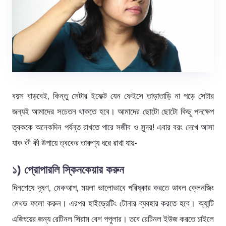
বয়স বাড়বেই, কিন্তু সেটার ইফেক্ট যেন ফেইসে তাড়াতাড়ি না পড়ে সেটার
জন্যই আমাদের সচেতন থাকতে হবে। আমাদের ছোটো ছোটো কিছু পদক্ষেপ
ত্বককে অনেকদিন পর্যন্ত রাখতে পারে সজীব ও সুন্দর! এবার বরং দেখে আসা
যাক কী কী উপায়ে ত্বকের তারুণ্য ধরে রাখা যায়-
১) প্রোপারলি স্কিনকেয়ার করুন
দিনশেষে দূষণ, মেকআপ, ময়লা ভালোভাবে পরিষ্কার করতে ডাবল ক্লেনজিং
মেথড ফলো করুন। এরপর হাইড্রেটিং টোনার ব্যবহার করতে হবে। অ্যান্টি
এজিংয়ের জন্য রেটিনল সিরাম বেশ পপুলার। তবে রেটিনল ইউজ করতে চাইলে