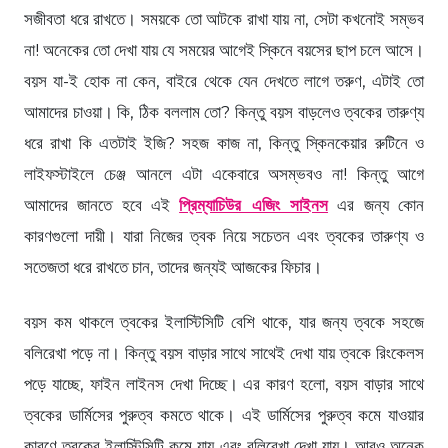
সজীবতা ধরে রাখতে। সময়কে তো আটকে রাখা যায় না, সেটা কখনোই সম্ভব
না! অনেকের তো দেখা যায় যে সময়ের আগেই স্কিনে বয়সের ছাপ চলে আসে।
বয়স যা-ই হোক না কেন, বাইরে থেকে যেন দেখতে লাগে তরুণ, এটাই তো
আমাদের চাওয়া। কি, ঠিক বললাম তো? কিন্তু বয়স বাড়লেও ত্বকের তারুণ্য
ধরে রাখা কি এতটাই ইজি? সহজ কাজ না, কিন্তু স্কিনকেয়ার রুটিনে ও
লাইফস্টাইলে চেঞ্জ আনলে এটা একেবারে অসম্ভবও না! কিন্তু আগে
আমাদের জানতে হবে এই
প্রিম্যাচিউর এজিং সাইনস
এর জন্য কোন
কারণগুলো দায়ী। যারা নিজের ত্বক নিয়ে সচেতন এবং ত্বকের তারুণ্য ও
সতেজতা ধরে রাখতে চান, তাদের জন্যই আজকের ফিচার।
বয়স কম থাকলে ত্বকের ইলাস্টিসিটি বেশি থাকে, যার জন্য ত্বকে সহজে
বলিরেখা পড়ে না। কিন্তু বয়স বাড়ার সাথে সাথেই দেখা যায় ত্বকে রিংকেলস
পড়ে যাচ্ছে, ফাইন লাইনস দেখা দিচ্ছে। এর কারণ হলো, বয়স বাড়ার সাথে
ত্বকের ডার্মিসের পুরুত্ব কমতে থাকে। এই ডার্মিসের পুরুত্ব কমে যাওয়ার
কারণে ত্বকের ইলাস্টিসিটি কমে যায় এবং বলিরেখা দেখা যায়। আরও অনেক