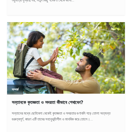
শুধুমাত্র সুস্বাদু নয়, নতুন কিছু গবেষণা থেকে জানা...
সম্পর্ক
সন্তানকে কৃতজ্ঞতা ও সদয়তা কীভাবে শেখাবেন?
সন্তানের মধ্যে ছোটবেলা থেকেই কৃতজ্ঞতা ও সদয়তার গুণাবলি গড়ে তোলা অত্যন্ত
গুরুত্বপূর্ণ, কারণ এটি তাদের সহানুভূতিশীল ও মানবিক করে তোলে।...