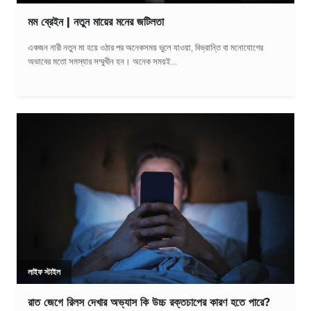
মম ব্রেইন | নতুন মায়ের মনের জটিলতা
একজন নারী নতুন মা হয়ে ওঠার পর অনেকসময় ভুলে যাওয়া, বিভ্রান্তি বা মনোযোগের
অভাবের মতো সমস্যার সম্মুখীন হন। অনেক সময়ই...
লাইফ স্টাইল
রাত জেগে রিলস দেখার অভ্যাস কি উচ্চ রক্তচাপের কারণ হতে পারে?