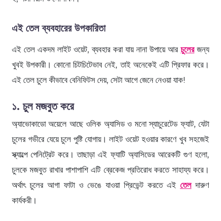
এই তেল ব্যবহারের উপকারিতা
এই তেল একদম লাইট ওয়েট, ব্যবহার করা যায় নানা উপায়ে আর
চুলের
জন্য
খুবই উপকারী। কোনো চিটচিটেভাব নেই, তাই অনেকেই এটি প্রিফার করে।
এই তেল চুলে কীভাবে বেনিফিটস দেয়, সেটা আগে জেনে নেওয়া যাক!
১. চুল মজবুত করে
অ্যাভোকাডো অয়েলে আছে ওলিক অ্যাসিড ও মনো স্যাচুরেটেড ফ্যাট, যেটা
চুলের গভীরে যেয়ে চুলে পুষ্টি যোগায়। লাইট ওয়েট হওয়ার কারণে খুব সহজেই
স্ক্যাল্পে পেনিট্রেট করে। তাছাড়া এই ফ্যাটি অ্যাসিডের আরেকটি গুণ হলো,
চুলকে মজবুত রাখার পাশাপাশি এটি ব্রেকেজ প্রতিরোধ করতে সাহায্য করে।
অর্থাৎ চুলের আগা ফাটা ও ভেঙে যাওয়া প্রিভেন্ট করতে এই
তেল
দারুণ
কার্যকরী।