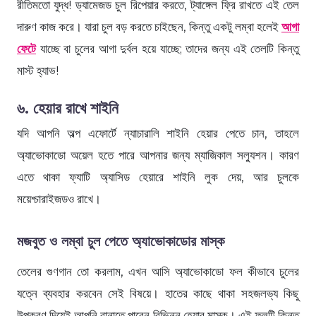
রীতিমতো যুদ্ধ! ড্যামেজড চুল রিপেয়ার করতে, ট্যাঙ্গেল ফ্রি রাখতে এই তেল
দারুণ কাজ করে। যারা চুল বড় করতে চাইছেন, কিন্তু একটু লম্বা হলেই
আগা
ফেটে
যাচ্ছে বা চুলের আগা দুর্বল হয়ে যাচ্ছে; তাদের জন্য এই তেলটি কিন্তু
মাস্ট হ্যাভ!
৬. হেয়ার রাখে শাইনি
যদি আপনি অল্প এফোর্টে ন্যাচারালি শাইনি হেয়ার পেতে চান, তাহলে
অ্যাভোকাডো অয়েল হতে পারে আপনার জন্য ম্যাজিকাল সল্যুশন। কারণ
এতে থাকা ফ্যাটি অ্যাসিড হেয়ারে শাইনি লুক দেয়, আর চুলকে
ময়েশ্চারাইজডও রাখে।
মজবুত ও লম্বা চুল পেতে অ্যাভোকাডোর মাস্ক
তেলের গুণগান তো করলাম, এখন আসি অ্যাভোকাডো ফল কীভাবে চুলের
যত্নে ব্যবহার করবেন সেই বিষয়ে। হাতের কাছে থাকা সহজলভ্য কিছু
উপকরণ দিয়েই আপনি বানাতে পারেন বিভিন্ন হেয়ার মাস্ক। এই ফলটি কিন্তু