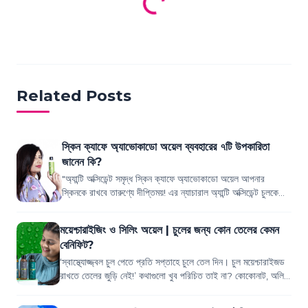
Related Posts
স্কিন ক্যাফে অ্যাভোকাডো অয়েল ব্যবহারের ৭টি উপকারিতা
জানেন কি?
"অ্যান্টি অক্সিডেন্ট সমৃদ্ধ স্কিন ক্যাফে অ্যাভোকাডো অয়েল আপনার
স্কিনকে রাখবে তারুণ্যে দীপ্তিময়! এর ন্যাচারাল অ্যান্টি অক্সিডেন্ট চুলকে
গোঁড়া থেকে আগা...
ময়েশ্চারাইজিং ও সিলিং অয়েল | চুলের জন্য কোন তেলের কেমন
বেনিফিট?
‘স্বাস্থ্যোজ্জ্বল চুল পেতে প্রতি সপ্তাহে চুলে তেল দিন। চুল ময়েশ্চারাইজড
রাখতে তেলের জুড়ি নেই!’ কথাগুলো খুব পরিচিত তাই না? কোকোনাট, অলিভ,
অ্যাভোকাডো, ক...