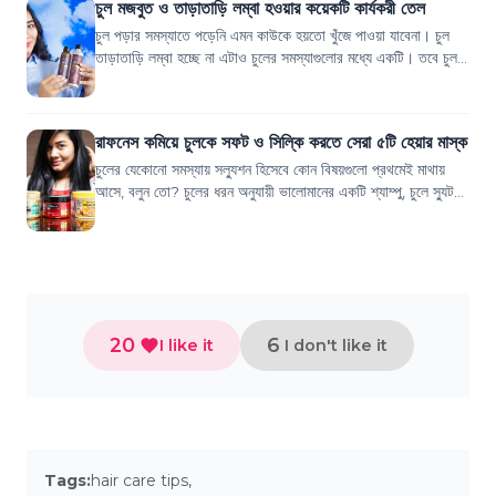
চুল মজবুত ও তাড়াতাড়ি লম্বা হওয়ার কয়েকটি কার্যকরী তেল
চুল পড়ার সমস্যাতে পড়েনি এমন কাউকে হয়তো খুঁজে পাওয়া যাবেনা। চুল
তাড়াতাড়ি লম্বা হচ্ছে না এটাও চুলের সমস্যাগুলোর মধ্যে একটি। তবে চুল
যদি হয় হেলদি তাহলে চ...
রাফনেস কমিয়ে চুলকে সফট ও সিল্কি করতে সেরা ৫টি হেয়ার মাস্ক
চুলের যেকোনো সমস্যায় সল্যুশন হিসেবে কোন বিষয়গুলো প্রথমেই মাথায়
আসে, বলুন তো? চুলের ধরন অনুযায়ী ভালোমানের একটি শ্যাম্পু, চুলে স্যুট
করে এমন একটি হেয়ার...
20
6
I like it
I don't like it
Tags:
hair care tips
,