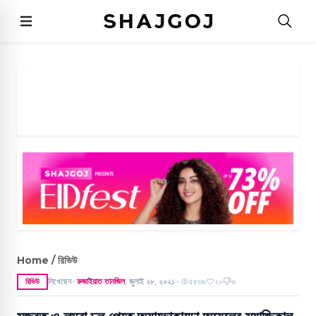
Home / রিভিউ
লিখেছেন
রুজাইয়াত তানজিল
,
জুলাই ২৮, ২০২১
৫৫৩৬
২০
৬
রিভিউ
●
●