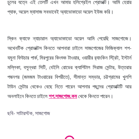
চুলের যত্নে এই তেলটি এখন আমার হলিগ্রেইল প্রোডাক্ট। আমি হেয়ার
প্যাক, অয়েল ম্যাসাজ সবভাবেই অ্যাভোকাডো অয়েল ইউজ করি।
স্কিন ক্যাফে ন্যাচারাল অ্যাভোকাডো অয়েল আমি পেয়েছি সাজগোজে।
অথেনটিক প্রোডাক্টস কিনতে আপনারা চাইলে সাজগোজের ফিজিক্যাল শপ-
যমুনা ফিউচার পার্ক, মিরপুরের কিংশুক টাওয়ার, ওয়ারীর র‍্যাংকিন স্ট্রিট, ইস্টার্ন
মল্লিকা, বসুন্ধরা সিটি, বেইলি রোডের ক্যাপিটাল সিরাজ সেন্টার, উত্তরার
পদ্মনগর (জমজম টাওয়ারের বিপরীতে), সীমান্ত সম্ভার, চট্টগ্রামের খুলশি
টাউন সেন্টার থেকেও বেছে নিতে পারেন আপনার পছন্দের প্রোডাক্টটি আর
অনলাইনে কিনতে চাইলে
শপ.সাজগোজ.কম
থেকে কিনতে পারেন।
Loading products...
ছবি- সাটারস্টক, সাজগোজ