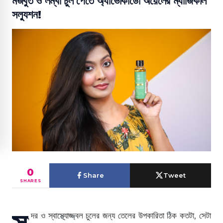
মজবুত ও লম্বা চুল পেতে অ্যাভোকাডো অয়েলের ম্যাজিকাল
সল্যুশন!
0
Share
Tweet
SHARES
সু
ন্দর ও স্বাস্থ্যোজ্জ্বল চুলের জন্য তেলের উপকারিতা ঠিক কতটা, সেটা