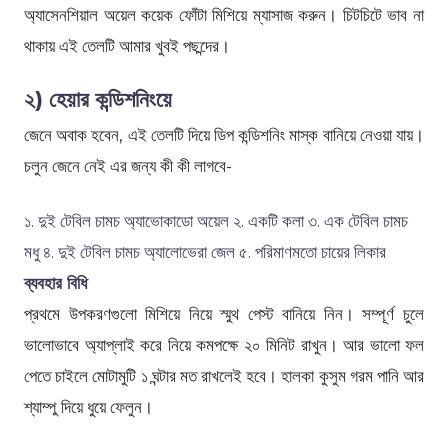
অ্যাসেনশিয়াল অয়েল কয়েক ফোঁটা মিশিয়ে ম্যাসাজ করুন। চিটচিটে ভাব না
থাকায় এই তেলটি আমার খুবই পছন্দের।
২) হেয়ার কন্ডিশনিংয়ে
জেনে অবাক হবেন, এই তেলটি দিয়ে ডিপ কন্ডিশনিং মাস্ক বানিয়ে নেওয়া যায়।
চলুন জেনে নেই এর জন্য কী কী লাগবে-
১. দুই টেবিল চামচ অ্যাভোকাডো অয়েল ২. একটি কলা ৩. এক টেবিল চামচ
মধু ৪. দুই টেবিল চামচ অ্যালোভেরা জেল ৫. পরিমাণমতো চায়ের লিকার
ব্যবহার বিধি
প্রথমে উপকরণগুলো মিশিয়ে নিয়ে স্মুথ পেস্ট বানিয়ে নিন। সম্পূর্ণ চুলে
ভালোভাবে অ্যাপ্লাই করে নিয়ে কমপক্ষে ২০ মিনিট রাখুন। আর ভালো ফল
পেতে চাইলে মোটামুটি ১ ঘন্টার মত রাখলেই হবে। হালকা কুসুম গরম পানি আর
শ্যাম্পু দিয়ে ধুয়ে ফেলুন।