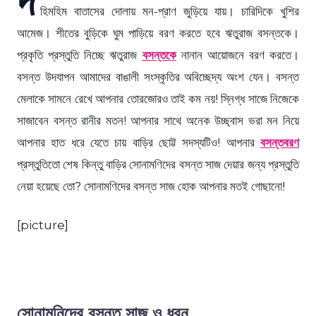
হিমহিম বাতাসের দোলায় মন-প্রাণ জুড়িয়ে যায়। চারিদিকে খুশির
আমেজ। শীতের বুড়িকে ঘুম পাড়িয়ে বরণ করতে হবে ঋতুরাজ বসন্তকে।
প্রকৃতি প্রস্তুতি নিচ্ছে ঋতুরাজ
বসন্তকে
নানান আয়োজনে বরণ করতে।
বসন্ত উদযাপন আমাদের বাঙালী সংস্কৃতির অবিচ্ছেদ্য অংশ যেন। বসন্ত
মেলাকে সামনে রেখে আপনার তোরজোরও তাই কম নয়! স্নিগ্ধ সাজে নিজেকে
সাজাবেন বসন্ত রানীর মতন! আপনার সাথে অনেক উচ্ছ্বাস ভরা মন নিয়ে
আপনার হাত ধরে যেতে চায় বাড়ির ছোট্ট সদস্যটিও! আপনার
বসন্তবরণ
প্রস্তুতিতো শেষ কিন্তু বাড়ির সোনামণিদের বসন্ত সাজ দেয়ার জন্য প্রস্তুতি
নেয়া হয়েছে তো? সোনামণিদের বসন্ত সাজ হোক আপনার মতই গোছানো!
[picture]
সোনামনিদের বসন্ত সাজ ও ধরন