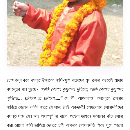
চোখ বন্ধ করে বসন্ত উৎসবের হাসি-খুশি বাচ্চাদের মুখ কল্পনা করতেই মাথায়
বসন্তের গান ঘুরছে-
"আজি কোমল কুসুমদল খু্লিলো, আজি কোমল কুসুমদল
খুলিলো
…
দুলিলো রে দুলিলো
....."
সে কী! আপনারাও বসন্তের কল্পনায়
হারিয়ে গেলেন নাকি! হাতে যে সময় নেই একদমই! শেষবেলায় সোনামণিদের
বসন্ত সাজ যেন আর অসম্পূর্ণ না থাকে! পহেলা ফাল্গুনে সকালের কাঁচা সোনা
ঝরা রোদের হাসি ছাপিয়ে দেখতে চাই আপনার কোমলমতি শিশুর মুখে আলো