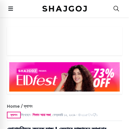
Home / ফ্যাশন
লিখেছেন
শিফাত আরা সঞ্চা
,
ফেব্রুয়ারি ১২, ২০১৯
২১১৫
০
১
ফ্যাশন
●
●