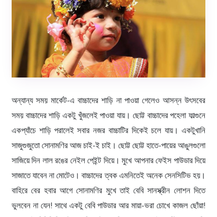
অন্যান্য সময় মার্কেট-এ বাচ্চাদের শাড়ি না পাওয়া গেলেও আসন্ন উৎসবের
সময় বাচ্চাদের শাড়ি একটু খুঁজলেই পাওয়া যায়। ছোট্ট বাচ্চাদের পহেলা ফাল্গুনে
একপ্যাঁচে শাড়ি পরালেই সবার নজর বাচ্চাটির দিকেই চলে যায়। একটুখানি
সাজুগুজুতো সোনামণির আজ চাই-ই চাই। ছোট্ট ছোট্ট হাতে-পায়ের আঙুলগুলো
সাজিয়ে দিন লাল রঙের নেইল পেইন্ট দিয়ে। মুখে আপনার ফেইস পাউডার দিয়ে
সাজাতে যাবেন না মোটেও। বাচ্চাদের ত্বক এমনিতেই অনেক সেনসিটিভ হয়।
বাহিরে বের হবার আগে সোনামণির মুখে তাই বেবি সানস্ক্রীন লোশন দিতে
ভুলবেন না যেন! সাথে একটু বেবি পাউডার আর মায়া-ভরা চোখে কাজল ছোঁয়া!