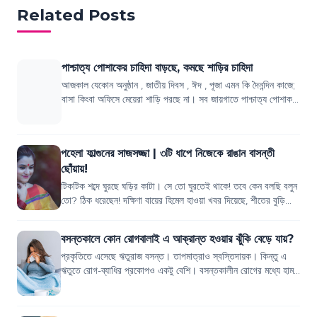
Related Posts
পাশ্চাত্য পোশাকের চাহিদা বাড়ছে, কমছে শাড়ির চাহিদা
আজকাল যেকোন অনুষ্ঠান , জাতীয় দিবস , ঈদ , পূজা এমন কি দৈনন্দিন কাজে;
বাসা কিংবা অফিসে মেয়েরা শাড়ি পরছে না। সব জায়গাতে পাশ্চাত্য পোশাক
বেছে নিচ্ছেন নারী...
পহেলা ফাল্গুনের সাজসজ্জা | ৩টি ধাপে নিজেকে রাঙান বাসন্তী
ছোঁয়ায়!
টিকটিক শব্দে ঘুরছে ঘড়ির কাটা। সে তো ঘুরতেই থাকে! তবে কেন বলছি বলুন
তো? ঠিক ধরেছেন! দক্ষিণা বায়ের হিমেল হাওয়া খবর দিয়েছে, শীতের বুড়িকে
ঘুম পাড়িয়ে আসছে...
বসন্তকালে কোন রোগবালাই এ আক্রান্ত হওয়ার ঝুঁকি বেড়ে যায়?
প্রকৃতিতে এসেছে ঋতুরাজ বসন্ত। তাপমাত্রাও স্বস্তিদায়ক। কিন্তু এ
ঋতুতে রোগ-ব্যাধির প্রকোপও একটু বেশি। বসন্তকালীন রোগের মধ্যে হাম,
ইনফ্লুয়েঞ্জা, চিকেন পক...