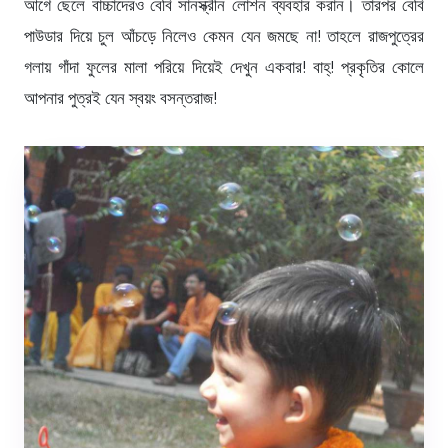
আগে ছেলে বাচ্চাদেরও বেবি সানস্ক্রীন লোশন ব্যবহার করান। তারপর বেবি
পাউডার দিয়ে চুল আঁচড়ে নিলেও কেমন যেন জমছে না! তাহলে রাজপুত্রের
গলায় গাঁদা ফুলের মালা পরিয়ে দিয়েই দেখুন একবার! বাহ্! প্রকৃতির কোলে
আপনার পুত্রই যেন স্বয়ং বসন্তরাজ!