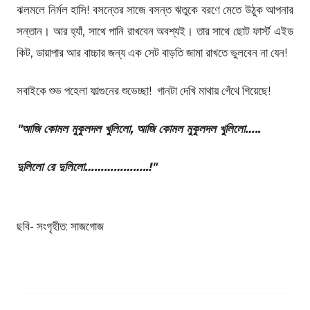
ঝলমলে নির্মল হাসি! বসন্তের সাজে বসন্ত ঋতুকে বরণে মেতে উঠুক আপনার
সন্তান। আর হ্যাঁ, সাথে পানি রাখবেন অবশ্যই। তার সাথে ছোট ফার্স্ট এইড
কিট, ডায়াপার আর বাচ্চার জন্য এক সেট বাড়তি জামা রাখতে ভুলবেন না যেন!
সবাইকে শুভ পহেলা ফাল্গুনের শুভেচ্ছা! গানটা দেখি মাথায় গেঁথে গিয়েছে!
"আজি কোমল মুকুলদল খুলিলো, আজি কোমল মুকুলদল খুলিলো…..
দুলিলো রে দুলিলো………………..!"
ছবি- সংগৃহীত: সাজগোজ