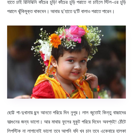
হাতে চাই রিনিঝিনি কাঁচের চুড়ি! কাঁচের চুড়ি পরাতে না চাইলে স্টিল-এর চুড়ি
পরালে ঝুঁকিমুক্ত থাকবেন। আবার দু’হাতে দু'টি বালাও পরাতে পারেন।
ছোট্ট পা-দুখানায় ছন্দ আনতে পরিয়ে দিন নুপুর। লাল জুতোই কিন্তু বাচ্চাদের
ফাল্গুনের জন্য ভালো। আর মাথায় ফুলের মুকুট পরিয়ে দিবেন অবশ্যই! ঠোঁটে
লিপস্টিক না লাগানোই ভালো তবে আপনি যদি খুব চান তবে একেবারে হালকা