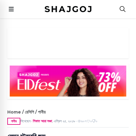
Home / রেসিপি / পানীয়
লিখেছেন
শিফাত আরা সঞ্চা
,
এপ্রিল ২৫, ২০১৯
৬০৭
০
০
পানীয়
●
●