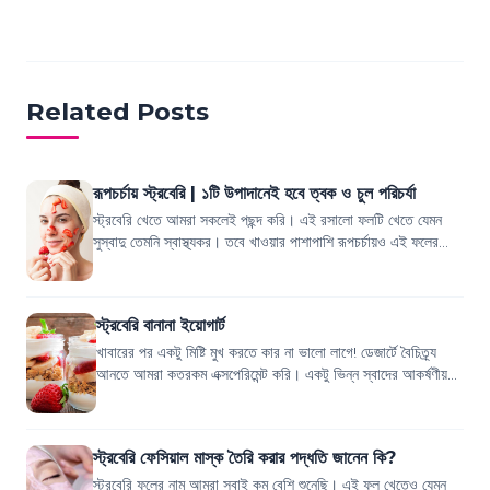
Related Posts
রূপচর্চায় স্ট্রবেরি | ১টি উপাদানেই হবে ত্বক ও চুল পরিচর্যা
স্ট্রবেরি খেতে আমরা সকলেই পছন্দ করি। এই রসালো ফলটি খেতে যেমন
সুস্বাদু তেমনি স্বাস্থ্যকর। তবে খাওয়ার পাশাপাশি রূপচর্চায়ও এই ফলের
সমান কদর। আর তা হবেই ন...
স্ট্রবেরি বানানা ইয়োগার্ট
খাবারের পর একটু মিষ্টি মুখ করতে কার না ভালো লাগে! ডেজার্টে বৈচিত্র্য
আনতে আমরা কতরকম এক্সপেরিমেন্ট করি। একটু ভিন্ন স্বাদের আকর্ষণীয়
কোনো ডেজার্ট বানিয়...
স্ট্রবেরি ফেসিয়াল মাস্ক তৈরি করার পদ্ধতি জানেন কি?
স্ট্রবেরি ফলের নাম আমরা সবাই কম বেশি শুনেছি। এই ফল খেতেও যেমন