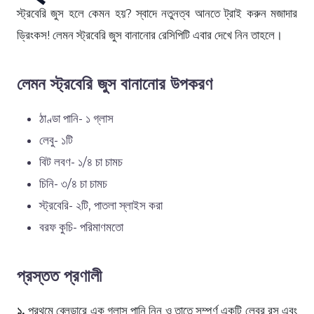
স্ট্রবেরি জুস হলে কেমন হয়? স্বাদে নতুনত্ব আনতে ট্রাই করুন মজাদার
ড্রিংকস! লেমন স্ট্রবেরি জুস বানানোর রেসিপিটি এবার দেখে নিন তাহলে।
লেমন স্ট্রবেরি জুস বানানোর উপকরণ
ঠাণ্ডা পানি- ১ গ্লাস
লেবু- ১টি
বিট লবণ- ১/৪ চা চামচ
চিনি- ৩/৪ চা চামচ
স্ট্রবেরি- ২টি, পাতলা স্লাইস করা
বরফ কুচি- পরিমাণমতো
প্রস্তত প্রণালী
১.
প্রথমে ব্লেন্ডারে এক গ্লাস পানি নিন ও তাতে সম্পূর্ণ একটি লেবুর রস এবং