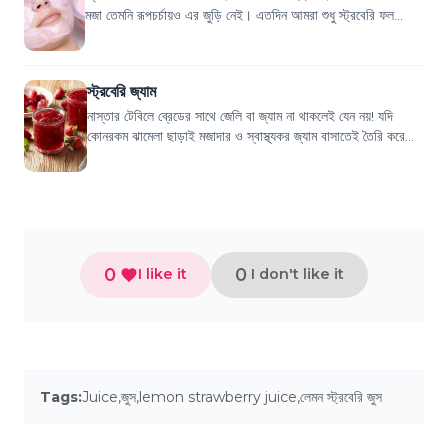
মজা তেমনি রূপচর্চায়ও এর জুড়ি নেই। এতদিন আমরা শুধু স্ট্রবেরি ফল
হিসেবে খেয়েছি। কিন্তু আপন...
স্ট্রবেরি জ্যাম
নাস্তার টেবিলে ব্রেডের সাথে জেলি বা জ্যাম না থাকলেই যেন নয়! যদি
কোনরকম ঝামেলা ছাড়াই মজাদার ও স্বাস্থ্যকর জ্যাম বাসাতেই তৈরি করে
ফ্রিজে রাখতে পারেন, তা...
0
0
I like it
I don't like it
Tags:
Juice
,
জুস
,
lemon strawberry juice
,
লেমন স্ট্রবেরি জুস