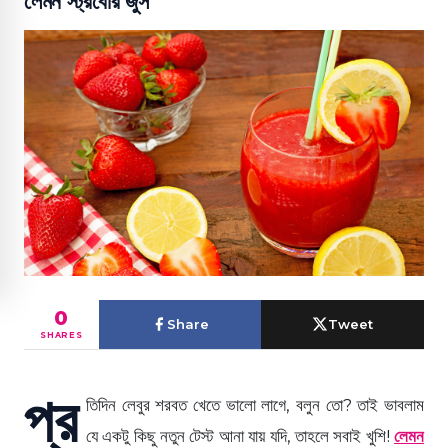
লেমন স্ট্রবেরি জুস
0
Share
Tweet
SHARES
প্র
তিদিন লেবুর শরবত খেতে ভালো লাগে, বলুন তো? তাই ভাবলাম
যে একটু কিছু নতুন টেস্ট আনা যায় যদি, তাহলে সবাই খুশি!
লেমন