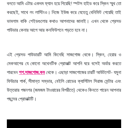
বলতে আমি এটার একদম ফ্যান হয়ে গিয়েছি! স্পটস হাইড করে স্কিন স্মুথ তো
করছেই, সাথে লং লাস্টিংও। নিজে ইউজ করে যেহেতু বেনিফিট পেয়েছি তাই
ভাবলাম বাকি শেইডগুলোর কথাও আপনাদের জানাই। এখন থেকে প্রেসড
পাউডার কেনার আগে আর কনফিউশনে পড়তে হবে না।
এই প্রেসড পাউডারটি আমি কিনেছি সাজগোজ থেকে। স্কিন, হেয়ার ও
মেকআপের যে কোনো অথেনটিক প্রোডাক্ট আপনি ঘরে বসেই অর্ডার করতে
পারবেন
শপ.সাজগোজ.কম
থেকে। এছাড়া সাজগোজের চারটি আউটলেট- যমুনা
ফিউচার পার্ক, সীমান্ত সম্ভার, বেইলি রোডের ক্যাপিটাল সিরাজ সেন্টার এবং
উত্তরার পদ্মনগর (জমজম টাওয়ারের বিপরীতে) থেকেও কিনতে পারেন আপনার
পছন্দের প্রোডাক্টটি।