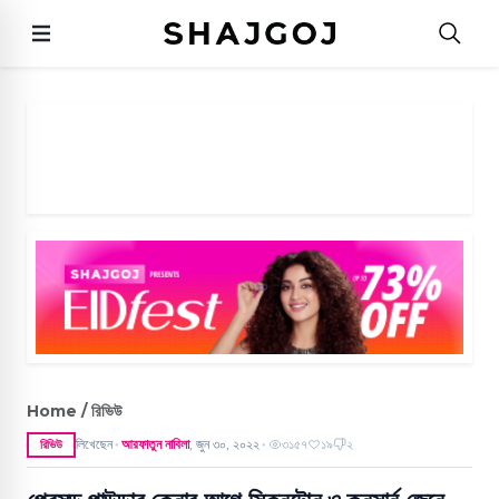
Home / রিভিউ
লিখেছেন
আরফাতুন নাবিলা
,
জুন ৩০, ২০২২
৩১৫৭
১৯
২
রিভিউ
●
●