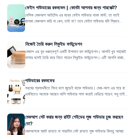
ফেইস পাউডারের রকমভেদ | কোনটা আপনার জন্য পারফেক্ট?
বেসিক মেকআপ আইটেম এর মধ্যে ফেইস পাউডার থাকা মাস্ট, তা যতই
হালকা মেকআপ করি না কেন, তাই না? তবে ফেইস পাউডার যদি স্কিনে
ঠিকমত না সেট হয়, তাহলে কিন্তু তা...
নিজেই তৈরি করুন লিকুইড ফাউন্ডেশন
মেকাপ এর খুব গুরুত্বপূর্ণ একটি উপাদান হল ফাউন্ডেশন। আপনি খুব সহজেই
বাসায় বসেই তৈরি করে নিতে পারেন লিকুইড ফাউন্ডেশন। এটি আপনি বাজার
থেকে যেমন সহজেই কিন...
পাউডারের রকমফের
গরমের প্রসাধনীতে সিংহ ভাগ জুড়েই থাকে পাউডার। মেক-আপ এর পরে বা
এমনিতেও অনেকে আছেন খালি পাউডার পাফ করেই বেড়িয়ে পড়েন; শুধু তাই
নয় সারাদিনের ফ্রেশনেস ধরে...
মেকআপ সেট করার জন্য রাইট শেইডের লুজ পাউডার চুজ করছেন
তো?
মেকআপকে ম্যাট রাখতে বা সারাদিন সেট রাখতে লুজ পাউডার কিন্তু আমরা