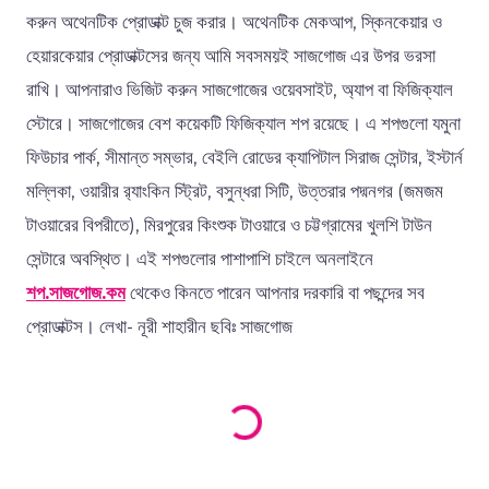
করুন অথেনটিক প্রোডাক্ট চুজ করার। অথেনটিক মেকআপ, স্কিনকেয়ার ও
হেয়ারকেয়ার প্রোডাক্টসের জন্য আমি সবসময়ই সাজগোজ এর উপর ভরসা
রাখি। আপনারাও ভিজিট করুন সাজগোজের ওয়েবসাইট, অ্যাপ বা ফিজিক্যাল
স্টোরে। সাজগোজের বেশ কয়েকটি ফিজিক্যাল শপ রয়েছে। এ শপগুলো যমুনা
ফিউচার পার্ক, সীমান্ত সম্ভার, বেইলি রোডের ক্যাপিটাল সিরাজ সেন্টার, ইস্টার্ন
মল্লিকা, ওয়ারীর র‍্যাংকিন স্ট্রিট, বসুন্ধরা সিটি, উত্তরার পদ্মনগর (জমজম
টাওয়ারের বিপরীতে), মিরপুরের কিংশুক টাওয়ারে ও চট্টগ্রামের খুলশি টাউন
সেন্টারে অবস্থিত। এই শপগুলোর পাশাপাশি চাইলে অনলাইনে
শপ.সাজগোজ.কম
থেকেও কিনতে পারেন আপনার দরকারি বা পছন্দের সব
প্রোডাক্টস। লেখা- নূরী শাহারীন ছবিঃ সাজগোজ
Loading products...