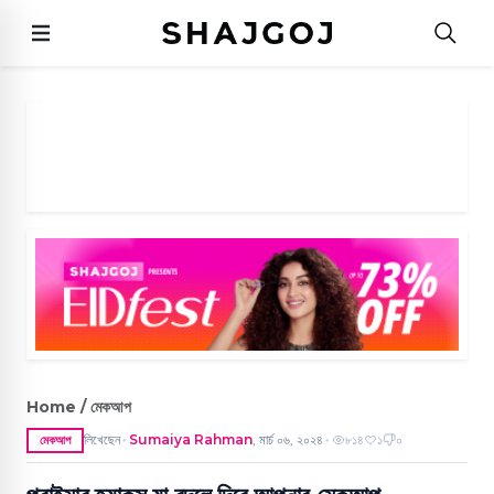
Home / মেকআপ
লিখেছেন
Sumaiya Rahman
,
মার্চ ০৬, ২০২৪
৮১৪
১
০
মেকআপ
●
●