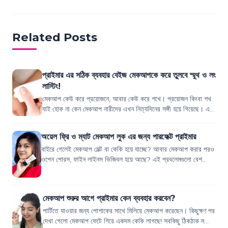
Related Posts
প্রাইমার এর সঠিক ব্যবহার বেইজ মেকআপকে করে তুলবে স্মুথ ও লং
লাস্টিং!
মেকআপ কেউ করে প্রয়োজনে, আবার কেউ করে শখে। প্রয়োজন কিংবা শখ
যাই হোক না কেন মেকআপ নারীদের এখন নিত্যদিনের সঙ্গী হয়ে গিয়েছে। এত
ব্র্যান্ড, এত উপকরণ এই সবক...
অয়েল ফ্রি ও ম্যাট মেকআপ লুক এর জন্য পারফেক্ট প্রাইমার
বাইরে গেলেই মেকআপ মেল্ট বা কেকি হয়ে যাচ্ছে? আবার মেকআপ করার পরও
ওপেন পোরস, ফাইন লাইনস ভিজিবল হয়ে আছে? এই প্রবলেমগুলো বেশ
কমন। মেকআপের আগে প্রাইমার অ্য...
মেকআপ শুরুর আগে প্রাইমার কেন ব্যবহার করবেন?
পার্টিতে যাওয়ার জন্য পোশাকের সাথে মিলিয়ে মেকআপ করেছেন। কিছুক্ষণ পর
দেখা গেলো মেকআপ ফেটে গিয়ে একদম কেকি লাগছে! সবকিছু ঠিকঠাক মতো