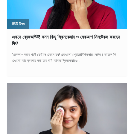
বিউটি টিপস
একনে ব্রেকআউট! কমন কিছু স্কিনকেয়ার ও মেকআপ মিসটেকস করছেন
কি?
‘মেকআপ করার পরই ফেইসে একনে হয়! এতগুলো প্রোডাক্ট কিনলাম সেদিন। তাহলে কি
এগুলো আর ব্যবহার করা হবে না? আবার স্কিনকেয়ারও...