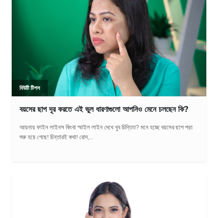
বিউটি টিপস
বয়সের ছাপ দূর করতে এই ভুল ধারণাগুলো আপনিও মেনে চলছেন কি?
আয়নায় ফাইন লাইনস কিংবা স্মাইল লাইন দেখে খুব চিন্তিত? মনে হচ্ছে বয়সের ছাপ পড়া
শুরু হয়ে গেছে! চিন্তারই কথা! রোদ,...