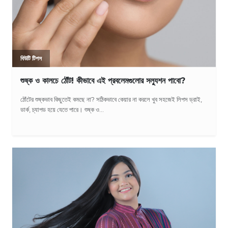
বিউটি টিপস
শুষ্ক ও কালচে ঠোঁট! কীভাবে এই প্রবলেমগুলোর সল্যুশন পাবো?
ঠোঁটের শুষ্কভাব কিছুতেই কমছে না? সঠিকভাবে কেয়ার না করলে খুব সহজেই লিপস ড্রাই,
ডার্ক, চ্যাপড হয়ে যেতে পারে। শুষ্ক ও...