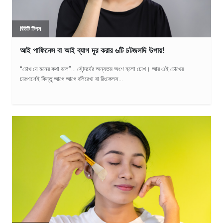
বিউটি টিপস
আই পাফিনেস বা আই ব্যাগ দূর করার ৬টি চটজলদি উপায়!
“চোখ যে মনের কথা বলে”… সৌন্দর্যের অন্যতম অংশ হলো চোখ। আর এই চোখের
চারপাশেই কিন্তু আগে আগে বলিরেখা বা রিংকেলস...