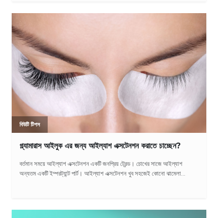
বিউটি টিপস
গ্ল্যামারাস আইলুক এর জন্য আইল্যাশ এক্সটেনশন করাতে চাচ্ছেন?
বর্তমান সময়ে আইল্যাশ এক্সটেনশন একটি জনপ্রিয় ট্রেন্ড। চোখের সাজে আইল্যাশ
অন্যতম একটি ইম্পরট্যান্ট পার্ট। আইল্যাশ এক্সটেনশন খুব সহজেই কোনো ঝামেলা...