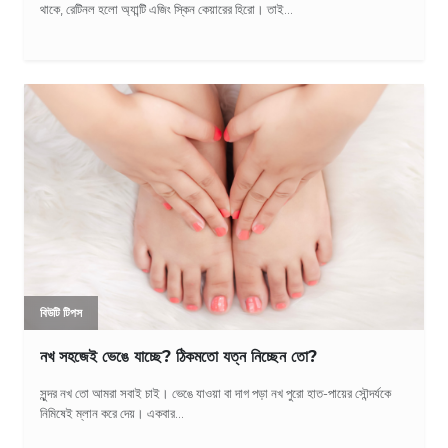
থাকে, রেটিনল হলো অ্যান্টি এজিং স্কিন কেয়ারের হিরো। তাই...
বিউটি টিপস
নখ সহজেই ভেঙে যাচ্ছে? ঠিকমতো যত্ন নিচ্ছেন তো?
সুন্দর নখ তো আমরা সবাই চাই। ভেঙে যাওয়া বা দাগ পড়া নখ পুরো হাত-পায়ের সৌন্দর্যকে
নিমিষেই ম্লান করে দেয়। একবার...