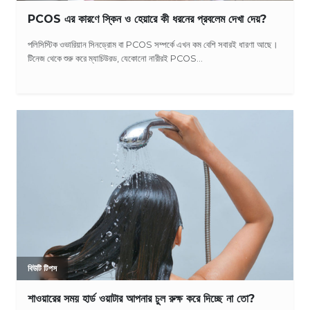
PCOS এর কারণে স্কিন ও হেয়ারে কী ধরনের প্রবলেম দেখা দেয়?
পলিসিস্টিক ওভারিয়ান সিনড্রোম বা PCOS সম্পর্কে এখন কম বেশি সবারই ধারণা আছে।
টিনেজ থেকে শুরু করে ম্যাচিউরড, যেকোনো নারীরই PCOS...
বিউটি টিপস
শাওয়ারের সময় হার্ড ওয়াটার আপনার চুল রুক্ষ করে দিচ্ছে না তো?