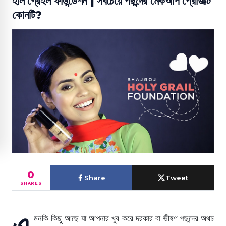
হলি গ্রেইল ফাউন্ডেশন | সবচেয়ে পছন্দের মেকআপ প্রোডাক্ট
কোনটি?
0
Share
Tweet
SHARES
এ
মনকি কিছু আছে যা আপনার খুব করে দরকার বা ভীষণ পছন্দের অথচ