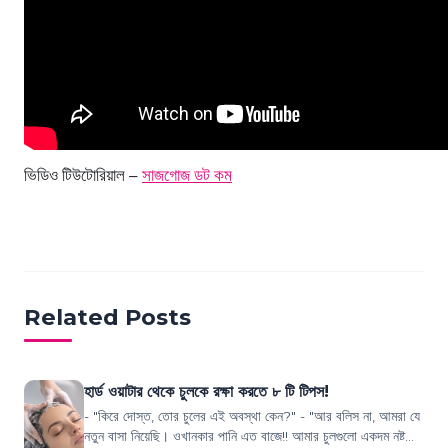
ভিডিও টিউটোরিয়াল –
সাজগোজ ডট কম
Related Posts
হার্ড ওয়াটার থেকে চুলকে রক্ষা করতে ৮ টি টিপস!
- "কিরে দোস্ত, তোর চুলের এই অবস্থা কেন?" - "আর বলিস না, আমরা যে
নতুন বাসা নিয়েছি। ওখানকার পানি এত বাজে!! আমার চুলগুলো একদম নষ্ট