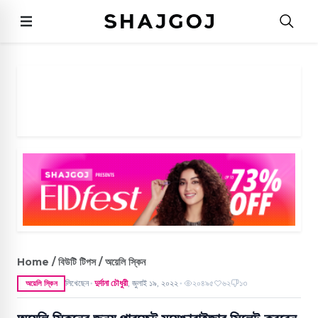
Home / বিউটি টিপস / অয়েলি স্কিন
লিখেছেন
দুর্দানা চৌধুরী
,
জুলাই ১৯, ২০২২
২০৪৯৫
৬২
১৩
অয়েলি স্কিন
●
●