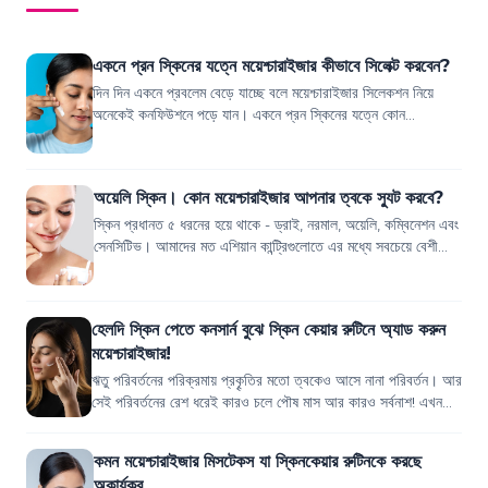
একনে প্রন স্কিনের যত্নে ময়েশ্চারাইজার কীভাবে সিলেক্ট করবেন?
দিন দিন একনে প্রবলেম বেড়ে যাচ্ছে বলে ময়েশ্চারাইজার সিলেকশন নিয়ে
অনেকেই কনফিউশনে পড়ে যান। একনে প্রন স্কিনের যত্নে কোন
ময়েশ্চারাইজার ভালো কাজ করবে সেটা...
অয়েলি স্কিন। কোন ময়েশ্চারাইজার আপনার ত্বকে স্যুট করবে?
স্কিন প্রধানত ৫ ধরনের হয়ে থাকে - ড্রাই, নরমাল, অয়েলি, কম্বিনেশন এবং
সেনসিটিভ। আমাদের মত এশিয়ান কান্ট্রিগুলোতে এর মধ্যে সবচেয়ে বেশী
দেখা যায় অয়েলি স্কি...
হেলদি স্কিন পেতে কনসার্ন বুঝে স্কিন কেয়ার রুটিনে অ্যাড করুন
ময়েশ্চারাইজার!
ঋতু পরিবর্তনের পরিক্রমায় প্রকৄতির মতো ত্বকেও আসে নানা পরিবর্তন। আর
সেই পরিবর্তনের রেশ ধরেই কারও চলে পৌষ মাস আর কারও সর্বনাশ! এখন
আপনারাই বলুন তো, কখন...
কমন ময়েশ্চারাইজার মিসটেকস যা স্কিনকেয়ার রুটিনকে করছে
অকার্যকর