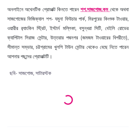
অনলাইনে অথেনটিক প্রোডাক্ট কিনতে পারেন
শপ.সাজগোজ.কম
থেকে অথবা
সাজগোজের ফিজিক্যাল শপ- যমুনা ফিউচার পার্ক, মিরপুরের কিংশুক টাওয়ার,
ওয়ারীর র‍্যাংকিন স্ট্রিট, ইস্টার্ন মল্লিকা, বসুন্ধরা সিটি, বেইলি রোডের
ক্যাপিটাল সিরাজ সেন্টার, উত্তরার পদ্মনগর (জমজম টাওয়ারের বিপরীতে),
সীমান্ত সম্ভার, চট্টগ্রামের খুলশি টাউন সেন্টার থেকেও বেছে নিতে পারেন
আপনার পছন্দের প্রোডাক্টটি।
ছবি- সাজগোজ, সাটারস্টক
Loading products...