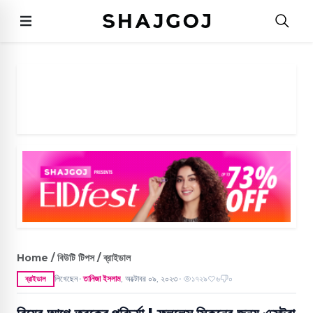
Home / বিউটি টিপস / ব্রাইডাল
লিখেছেন
তানিজা ইসলাম
,
অক্টোবর ০৯, ২০২৩
১৭২৯
৬
০
ব্রাইডাল
●
●