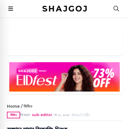
Home / ভিডিও
লিখেছেন
sub-editor
,
মে ২১, ২০১৯
৩৩১
২
০
ভিডিও
●
●