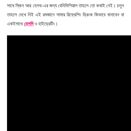
সাথে স্কিন আর হেলথ-এর জন্য বেনিফিশিয়াল তাহলে তো কথাই নেই। চলুন
তাহলে দেখে নিই এই রমজানে সামার রিফ্রেশিং ড্রিংক কিভাবে বানাবেন যা
একইসাথে
হেলদি
ও হাইড্রেটিং।