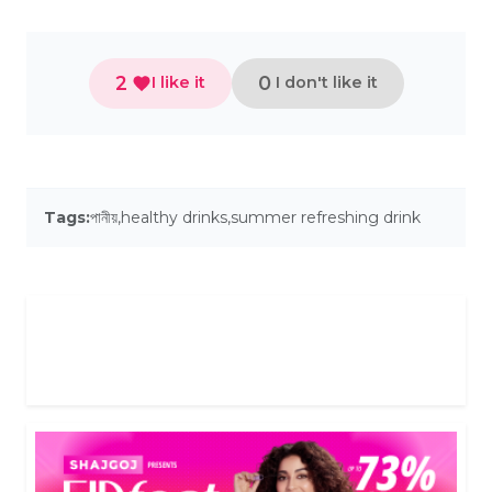
2
0
I like it
I don't like it
Tags:
পানীয়
,
healthy drinks
,
summer refreshing drink