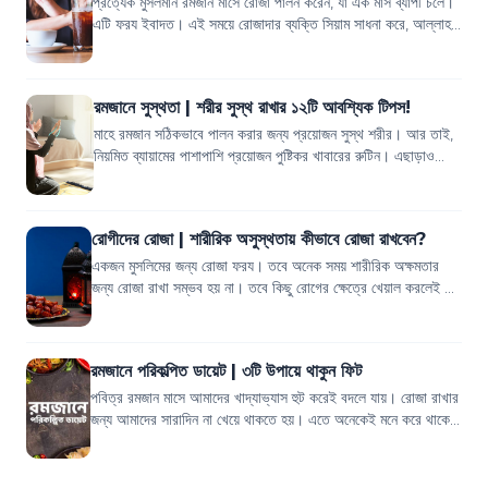
প্রত্যেক মুসলমান রমজান মাসে রোজা পালন করেন, যা এক মাস ব্যাপী চলে।
এটি ফরয ইবাদত। এই সময়ে রোজাদার ব্যক্তি সিয়াম সাধনা করে, আল্লাহর
হুকুম পালন করে তাঁর...
রমজানে সুস্থতা | শরীর সুস্থ রাখার ১২টি আবশ্যিক টিপস!
মাহে রমজান সঠিকভাবে পালন করার জন্য প্রয়োজন সুস্থ শরীর। আর তাই,
নিয়মিত ব্যায়ামের পাশাপাশি প্রয়োজন পুষ্টিকর খাবারের রুটিন। এছাড়াও
রমজানে সুস্থতা বজায় রা...
রোগীদের রোজা | শারীরিক অসুস্থতায় কীভাবে রোজা রাখবেন?
একজন মুসলিমের জন্য রোজা ফরয। তবে অনেক সময় শারীরিক অক্ষমতার
জন্য রোজা রাখা সম্ভব হয় না। তবে কিছু রোগের ক্ষেত্রে খেয়াল করলেই কি
আমরা পারি না সুস্থভাবে র...
রমজানে পরিকল্পিত ডায়েট | ৩টি উপায়ে থাকুন ফিট
পবিত্র রমজান মাসে আমাদের খাদ্যাভ্যাস হুট করেই বদলে যায়। রোজা রাখার
জন্য আমাদের সারাদিন না খেয়ে থাকতে হয়। এতে অনেকেই মনে করে থাকেন
এতেই ওজন কমে যাবে। ক...