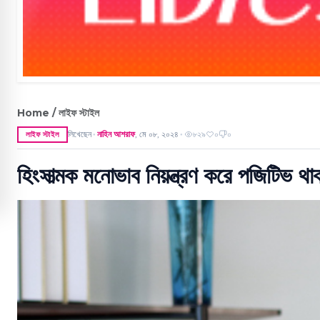
Home / লাইফ স্টাইল
লিখেছেন
নাহিন আশরাফ
,
মে ০৮, ২০২৪
৮২৯
০
০
লাইফ স্টাইল
●
●
হিংসাত্মক মনোভাব নিয়ন্ত্রণ করে পজিটিভ থ