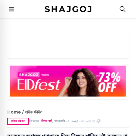
Home / লাইফ স্টাইল
লিখেছেন
নিগার বর্ষা
,
ফেব্রুয়ারি ০৭, ২০২৪
১০৭৫
১
০
লাইফ স্টাইল
●
●