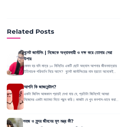
Related Posts
বুলেট জার্নালিং | নিজেকে অধ্যাবসায়ী ও দক্ষ করে তোলার সেরা
উপায়
কেমন হয় যদি মাত্র ১০ মিনিটের একটি ছোট অভ্যাস আপনার জীবনযাত্রায়
ইতিবাচক পরিবর্তন নিয়ে আসে? বুলেট জার্নালিংয়ের নাম হয়তো অনেকেই
শোনেন নি। প্রতিদিনের কাজ...
আপনি কি জাজমেন্টাল?
একটা জিনিস আজকাল প্রায়ই দেখা যায় যে, প্রতিটা জিনিসেই আমরা
নিজেদের একটা মতামত দিতে পছন্দ করি। কাজটা যে খুব কনশাস-ভাবে করা
হয় তাও কিন্তু না। এটা কেমন যে...
সহজ ও সুন্দর জীবনের মূল মন্ত্র কী?