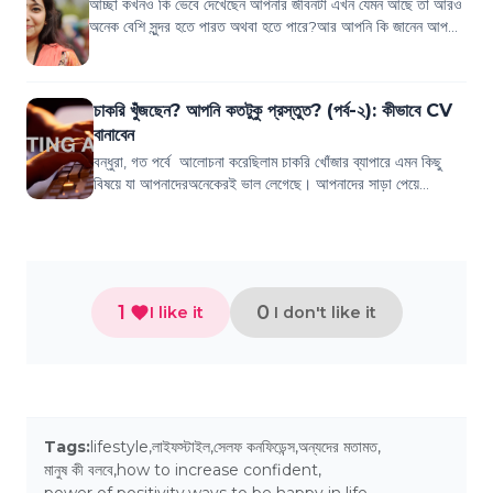
আচ্ছা কখনও কি ভেবে দেখেছেন আপনার জীবনটা এখন যেমন আছে তা আরও
অনেক বেশি সুন্দর হতে পারত অথবা হতে পারে?আর আপনি কি জানেন আপনার
ভালো থাকাটা আপনার উপরই নির্...
চাকরি খুঁজছেন? আপনি কতটুকু প্রস্তুত? (পর্ব-২): কীভাবে CV
বানাবেন
বন্ধুরা, গত পর্বে আলোচনা করেছিলাম চাকরি খোঁজার ব্যাপারে এমন কিছু
বিষয়ে যা আপনাদেরঅনেকেরই ভাল লেগেছে। আপনাদের সাড়া পেয়ে
অনুপ্রাণিত বোধ করছি। আজ লিখ...
1
0
I like it
I don't like it
Tags:
lifestyle
,
লাইফস্টাইল
,
সেলফ কনফিডেন্স
,
অন্যদের মতামত
,
মানুষ কী বলবে
,
how to increase confident
,