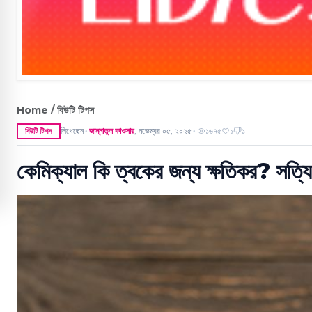
Home / বিউটি টিপস
লিখেছেন
জান্নাতুল কাওসার
,
নভেম্বর ০৫, ২০২৫
১৬৭৫
১
১
বিউটি টিপস
●
●
কেমিক্যাল কি ত্বকের জন্য ক্ষতিকর? সত্যি