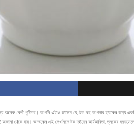
 জন্য অনেক বেশী পুষ্টিকর। আপনি এটাও জানেন যে, টক দই আপনার ত্বকের জন্য এক
সময়ই অজানা থেকে যায়। আজকের এই লেখনিতে টক দইয়ের কার্যকারিতা, ত্বকের ধরনভেদে