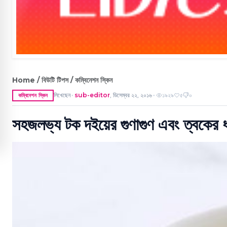
Home / বিউটি টিপস / কম্বিনেশন স্কিন
লিখেছেন
sub-editor
,
ডিসেম্বর ২২, ২০১৬
১৯২৯
৫
০
কম্বিনেশন স্কিন
●
●
সহজলভ্য টক দইয়ের গুণাগুণ এবং ত্বকের ধ