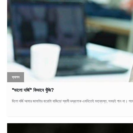
ফ্যাশন
"ভালো দর্জি" কিভাবে খুঁজি?
দিলো দর্জি আমার জামাটার বারোটা বাজিয়ে! স্বামী ভদ্রলোক এমনিতেই মহাব্যস্ত, সময়ই পান না। গতম