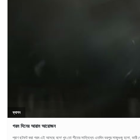
ফ্যাশন
গরম দিনের আরাম আয়োজন
প্রাণ ছটফট করা গরম এই আসছে বলে! খুব তো শীতের সান্নিধ্যে এতদিন ভরপুর সাজুগুজু হলো, ভারী প