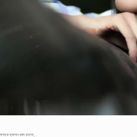
োশাকে ফ্যাশন রক্ষা চললো,...